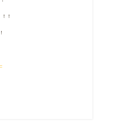
！！
！
─