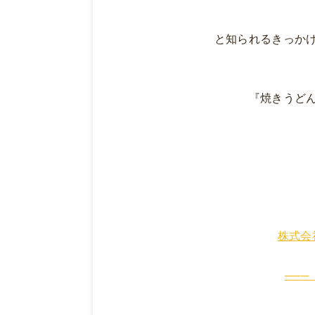
と知られるきっか
『焼きうど
株式会
───
─