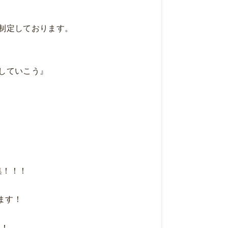
制定しております。
していこう』
！！！
ます！
！