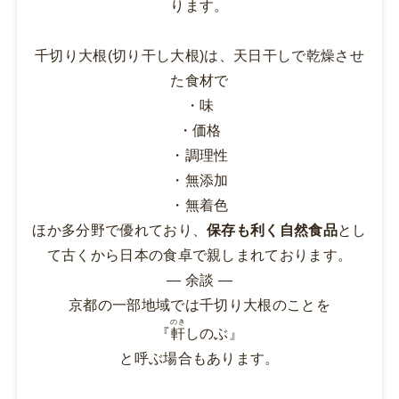
ります。
千切り大根(切り干し大根)は、天日干しで乾燥させ
た食材で
・味
・価格
・調理性
・無添加
・無着色
ほか多分野で優れており、
保存も利く自然食品
とし
て古くから日本の食卓で親しまれております。
― 余談 ―
京都の一部地域では千切り大根のことを
のき
『
軒
しのぶ』
と呼ぶ場合もあります。