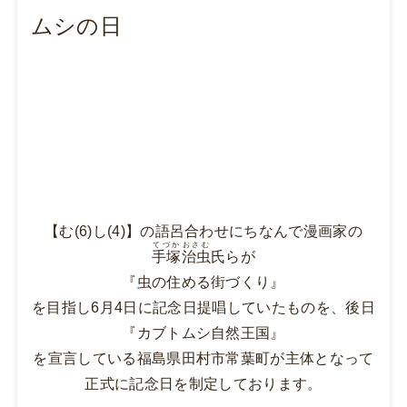
ムシの日
【む(6)し(4)】の語呂合わせにちなんで漫画家の
てづか
おさむ
手塚
治虫
氏らが
『虫の住める街づくり』
を目指し6月4日に記念日提唱していたものを、後日
『カブトムシ自然王国』
を宣言している福島県田村市常葉町が主体となって
正式に記念日を制定しております。