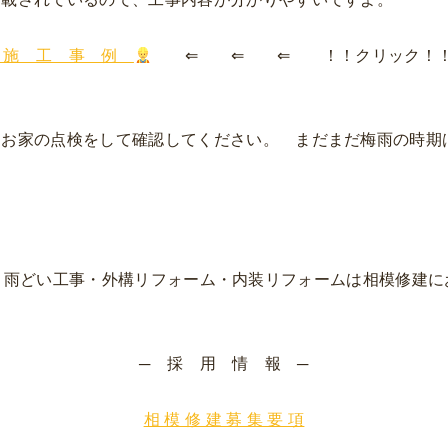
施 工 事 例
⇐ ⇐ ⇐ ！！クリック！
 お家の点検をして確認してください。 まだまだ梅雨の時期
・雨どい工事・外構リフォーム・内装リフォームは相模修建に
─ 採 用 情 報 ─
相 模 修 建 募 集 要 項