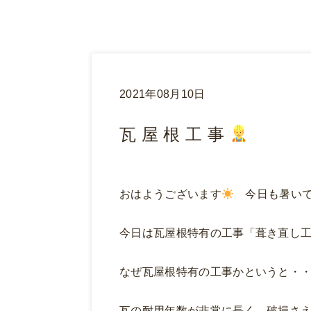
2021年08月10日
瓦 屋 根 工 事
おはようございます
今日も暑いで
今日は瓦屋根特有の工事「葺き
なぜ瓦屋根特有の工事かというと・
瓦の耐用年数が非常に長く、破損さ