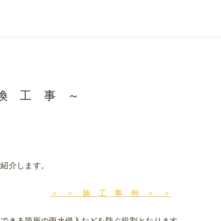
換 工 事 ～
ご紹介します。
＜ ＜ 施 工 事 例 ＞ ＞
くできる箇所の雨水侵入などを防ぐ役割となります。