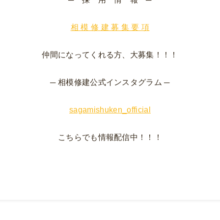
相 模 修 建 募 集 要 項
仲間になってくれる方、大募集！！！
─ 相模修建公式インスタグラム ─
sagamishuken_official
こちらでも情報配信中！！！