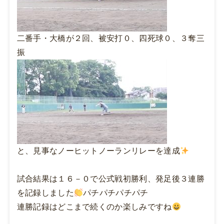
二番手・大橋が２回、被安打０、四死球０、３奪三
振
と、見事なノーヒットノーランリレーを達成
試合結果は１６－０で公式戦初勝利、発足後３連勝
を記録しました
パチパチパチパチ
連勝記録はどこまで続くのか楽しみですね