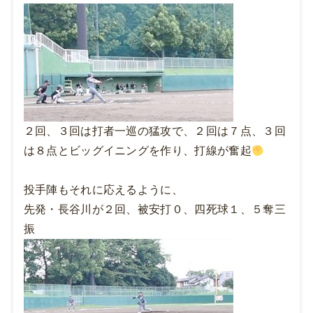
２回、３回は打者一巡の猛攻で、２回は７点、３回
は８点とビッグイニングを作り、打線が奮起
投手陣もそれに応えるように、
先発・長谷川が２回、被安打０、四死球１、５奪三
振