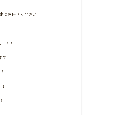
建にお任せください！！！
！！！
ます！
！
！！
！