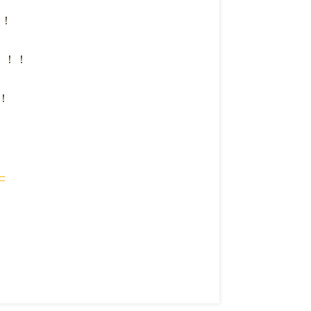
！
！！
！
─