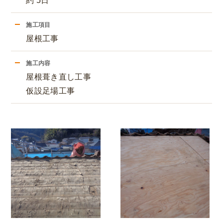
約 5日
施工項目
屋根工事
施工内容
屋根葺き直し工事
仮設足場工事