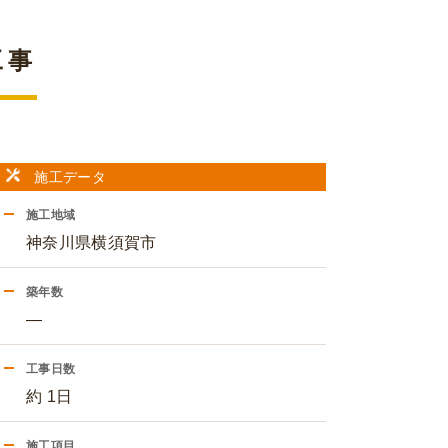
工事
施工データ
施工地域
神奈川県横須賀市
築年数
―
工事日数
約 1日
施工項目