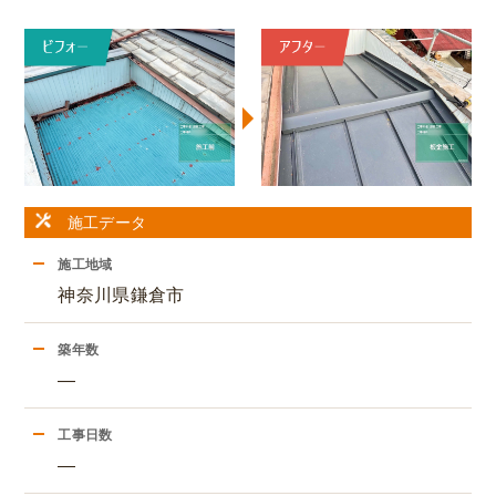
施工データ
施工地域
神奈川県鎌倉市
築年数
―
工事日数
―