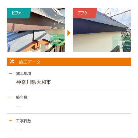
施工データ
施工地域
神奈川県大和市
築年数
―
工事日数
―