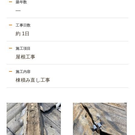
築年数
―
工事日数
約 1日
施工項目
屋根工事
施工内容
棟積み直し工事