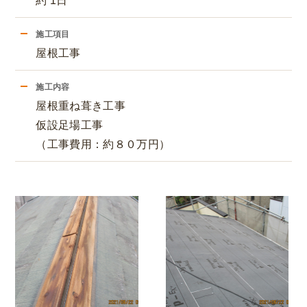
約 1日
施工項目
屋根工事
施工内容
屋根重ね葺き工事
仮設足場工事
（工事費用：約８０万円）