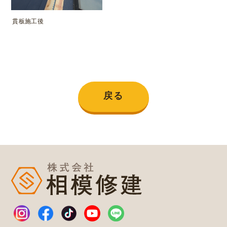
貫板施工後
戻る