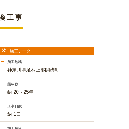
換工事
施工データ
施工地域
神奈川県足柄上郡開成町
築年数
約 20～25年
工事日数
約 1日
施工項目