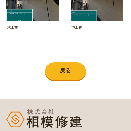
施工前
施工後
戻る