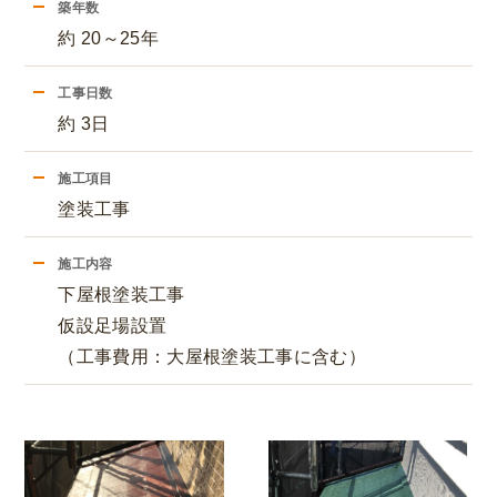
築年数
約 20～25年
工事日数
約 3日
施工項目
塗装工事
施工内容
下屋根塗装工事
仮設足場設置
（工事費用：大屋根塗装工事に含む）