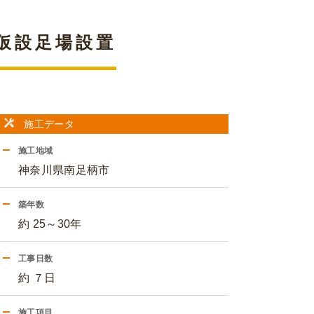
仮設足場設置
施工データ
施工地域
神奈川県南足柄市
築年数
約 25～30年
工事日数
約 ７日
施工項目