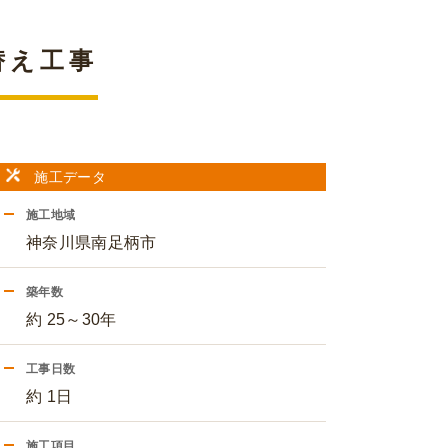
替え工事
施工データ
施工地域
神奈川県南足柄市
築年数
約 25～30年
工事日数
約 1日
施工項目