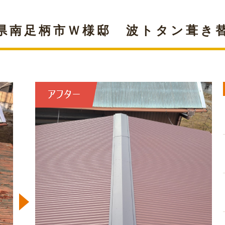
県南足柄市Ｗ様邸 波トタン葺き