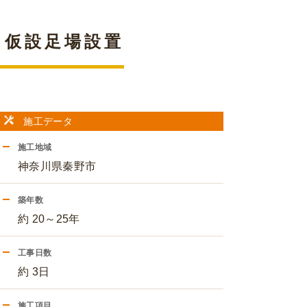
 仮設足場設置
施工データ
施工地域
神奈川県秦野市
築年数
約 20～25年
工事日数
約 3日
施工項目