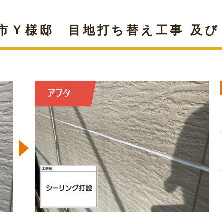
市Ｙ様邸 目地打ち替え工事 及び