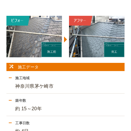
施工データ
施工地域
神奈川県茅ケ崎市
築年数
約 15～20年
工事日数