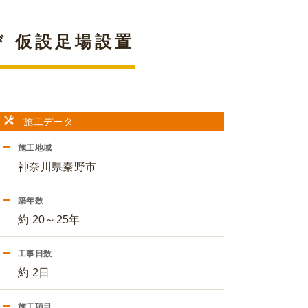
 仮設足場設置
施工データ
施工地域
神奈川県秦野市
築年数
約 20～25年
工事日数
約 2日
施工項目