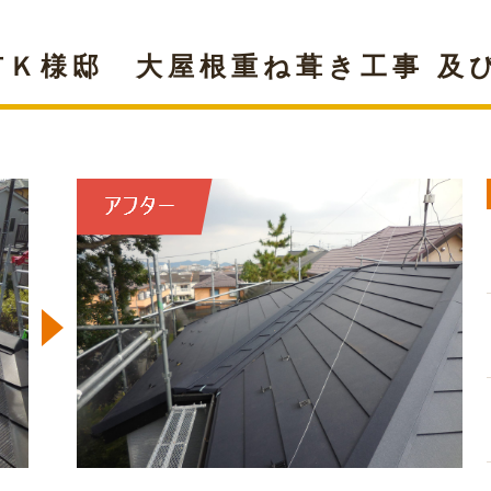
市Ｋ様邸 大屋根重ね葺き工事 及び