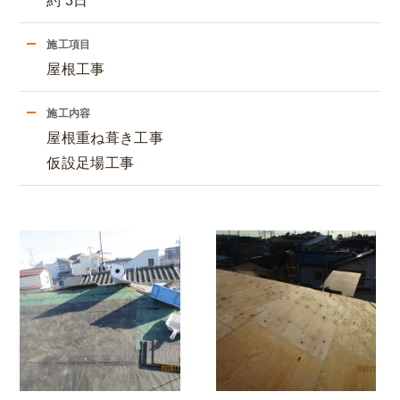
約 3日
施工項目
屋根工事
施工内容
屋根重ね葺き工事
仮設足場工事