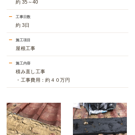
約 35～40
工事日数
約 3日
施工項目
屋根工事
施工内容
積み直し工事
・工事費用：約４０万円