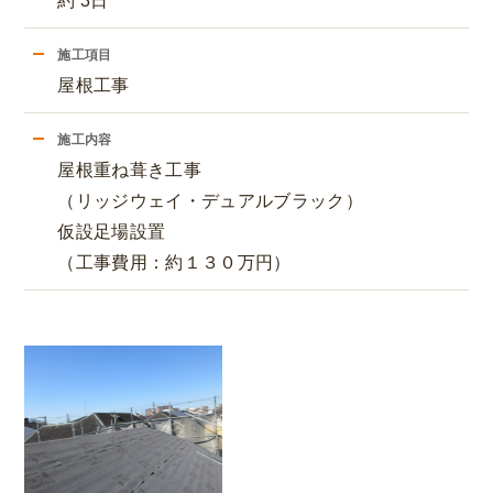
約 3日
施工項目
屋根工事
施工内容
屋根重ね葺き工事
（リッジウェイ・デュアルブラック）
仮設足場設置
（工事費用：約１３０万円）